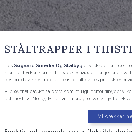
STÅLTRAPPER I THIS
Hos
Søgaard Smedie Og Stålbyg
er vi eksperter inden f
stort set hvilken som helst type ståltrappe, der tjener ethvert
design, da vi mener det æstetiske i alle vores produkter er vi
Vi prøver at dække så bredt som muligt, derfor tilbyder vi ko
det meste af Nordjylland. Har du brug for vores hjælp i Skive,
Vi dækker he
Funktionel anvendelse og fleksible desi