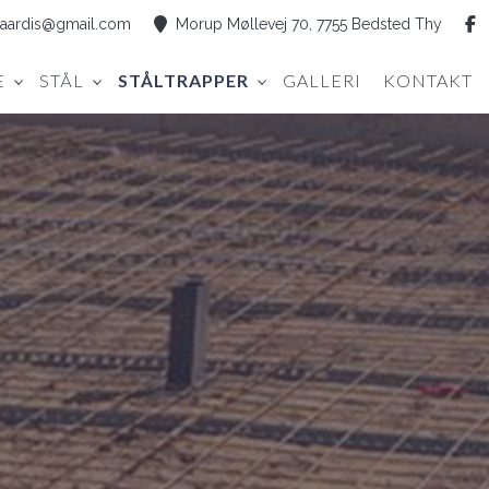
aardis@gmail.com
Morup Møllevej 70, 7755 Bedsted Thy
E
STÅL
STÅLTRAPPER
GALLERI
KONTAKT