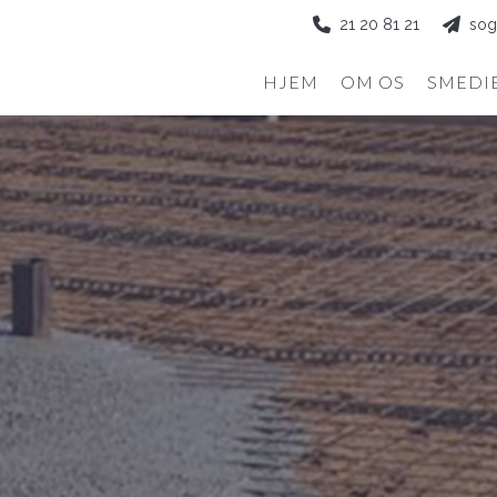
21 20 81 21
sog
HJEM
OM OS
SMEDI