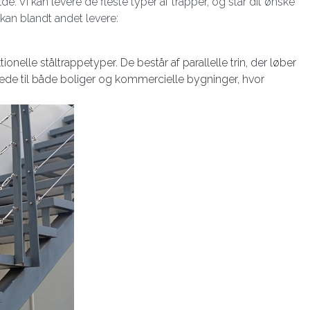
e. Vi kan levere de fleste typer af trapper, og står dit ønske
i kan blandt andet levere:
nelle ståltrappetyper. De består af parallelle trin, der løber
nede til både boliger og kommercielle bygninger, hvor