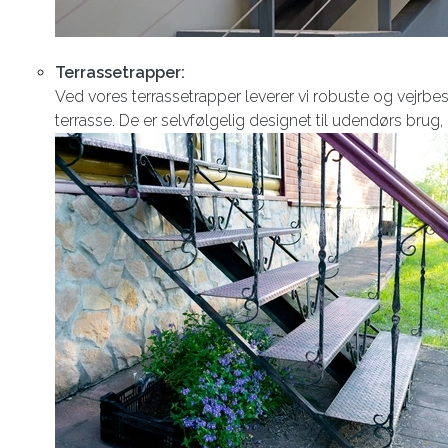
Terrassetrapper:
Ved vores terrassetrapper leverer vi robuste og vejrbesta
terrasse. De er selvfølgelig designet til udendørs brug, 