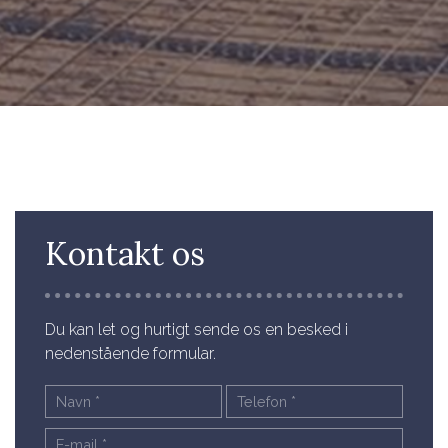
Kontakt os
Du kan let og hurtigt sende os en besked i
nedenstående formular.