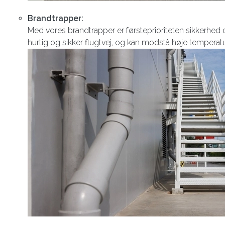
Brandtrapper:
Med vores brandtrapper er førsteprioriteten sikkerhed
hurtig og sikker flugtvej, og kan modstå høje temperat