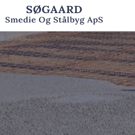
Gå
til
hovedindhold