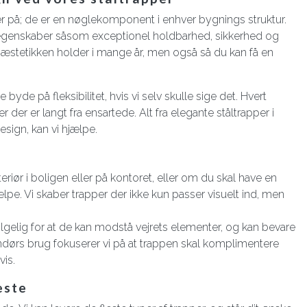
ger på; de er en nøglekomponent i enhver bygnings struktur.
e egenskaber såsom exceptionel holdbarhed, sikkerhed og
å æstetikken holder i mange år, men også så du kan få en
byde på fleksibilitet, hvis vi selv skulle sige det. Hvert
 der er langt fra ensartede. Alt fra elegante ståltrapper i
design, kan vi hjælpe.
eriør i boligen eller på kontoret, eller om du skal have en
pe. Vi skaber trapper der ikke kun passer visuelt ind, men
lgelig for at de kan modstå vejrets elementer, og kan bevare
dendørs brug fokuserer vi på at trappen skal komplimentere
vis.
este