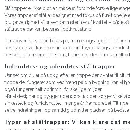
Ståltrapper er ikke blot en måde at forbinde forskellige eta
Vores trapper af stål er designet med fokus på funktionell
brugervenlighed. Vi anvender materialer af kvalitet – både s
ståltrappe der kan bevares i optimal stand.
Derudover har vi stort fokus på, men er også gode til at kunne 
behov og hver kunde er unik, derfor tilbyder vi også produkter
forskellige former og designs, til simple eller rå industrielle 
Indendørs- og udendørs ståltrapper
Uanset om du er på udkig efter en trappe der pynter til dit int
trappe der fungerer som vedhæng på din bygning, kan vi hjæl
også fungerer helt optimalt i forskellige miljøer.
Når vi designer og bygger udendørs trapper, sørger vi selvfø
sin æstetik og funktionalitet i mange år fremadrettet. Til in
selve indretningen, og samtidig udnytter pladsen på bedste 
Typer af ståltrapper: Vi kan klare det m