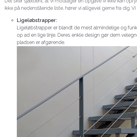
Det sker sjældent, at vi modtager en opgave vi ikke kan opfyld
ikke på nedenstående liste, hører vi alligevel gerne fra dig. V
Ligeløbstrapper:
Ligeløbstrapper er blandt de mest almindelige og funktio
op ad en lige linje. Deres enkle design gør dem veleg
pladsen er afgørende.