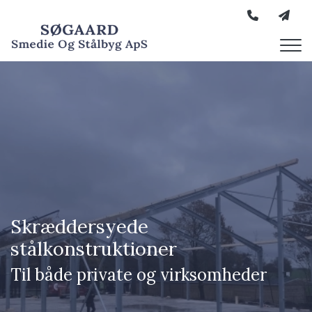
Gå
til
hovedindhold
Skræddersyede
Skræddersyede
stålkonstruktioner
stålkonstruktioner
Til både private og virksomheder
Til både private og virksomheder