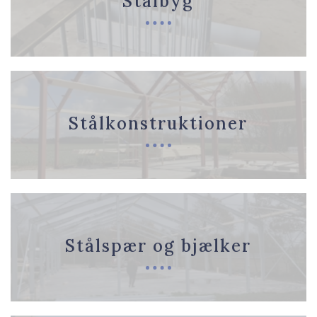
Stålbyg
Stålkonstruktioner
Stålspær og bjælker