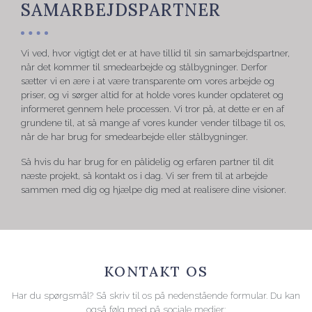
SAMARBEJDSPARTNER
Vi ved, hvor vigtigt det er at have tillid til sin samarbejdspartner,
når det kommer til smedearbejde og stålbygninger. Derfor
sætter vi en ære i at være transparente om vores arbejde og
priser, og vi sørger altid for at holde vores kunder opdateret og
informeret gennem hele processen. Vi tror på, at dette er en af
grundene til, at så mange af vores kunder vender tilbage til os,
når de har brug for smedearbejde eller stålbygninger.
Så hvis du har brug for en pålidelig og erfaren partner til dit
næste projekt, så kontakt os i dag. Vi ser frem til at arbejde
sammen med dig og hjælpe dig med at realisere dine visioner.
KONTAKT OS
Har du spørgsmål? Så skriv til os på nedenstående formular. Du kan
også følg med på sociale medier: