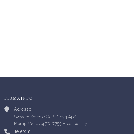
FIRMAINFO
Adresse:
Søgaard Smedie Og Stålbyg ApS
Morup Møllevej 70, 7755 Bedsted Thy
Telefon: